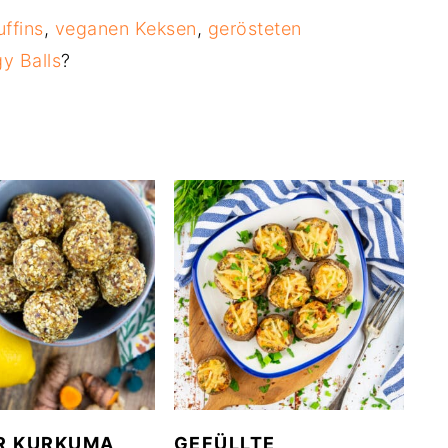
ffins
,
veganen Keksen
,
gerösteten
y Balls
?
R KURKUMA
GEFÜLLTE