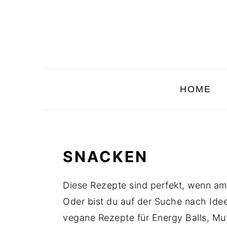
Skip
Skip
Skip
to
to
to
primary
main
primary
navigation
content
sidebar
HOME
SNACKEN
Diese Rezepte sind perfekt, wenn a
Oder bist du auf der Suche nach Idee
vegane Rezepte für Energy Balls, Muf