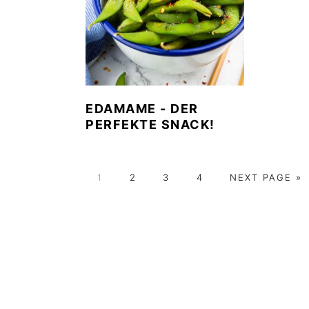
EDAMAME - DER
PERFEKTE SNACK!
PAGE
PAGE
PAGE
PAGE
GO
1
2
3
4
NEXT PAGE »
TO