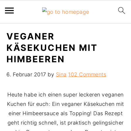
Skip
Skip
Skip
VEGANER
to
to
to
KÄSEKUCHEN MIT
primary
main
primary
navigation
content
sidebar
HIMBEEREN
6. Februar 2017
by
Sina
102 Comments
Heute habe ich einen super leckeren veganen
Kuchen für euch: Ein veganer Käsekuchen mit
einer Himbeersauce als Topping! Das Rezept
geht richtig schnell, ist praktisch gelingsicher