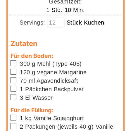
Gesamtzeit:
Stunde
Minuten
1
Std.
10
Min.
Servings:
Stück Kuchen
Zutaten
Für den Boden:
▢
300
g
Mehl (Type 405)
▢
120
g
vegane Margarine
▢
70
ml
Agavendicksaft
▢
1
Päckchen
Backpulver
▢
3
El
Wasser
Für die Füllung:
▢
1
kg
Vanille Sojajoghurt
▢
2
Packungen (jeweils 40 g)
Vanille