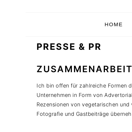
Skip
Skip
Skip
to
to
to
primary
main
primary
HOME
navigation
content
sidebar
PRESSE & PR
ZUSAMMENARBEIT
Ich bin offen für zahlreiche Formen 
Unternehmen in Form von Advertoria
Rezensionen von vegetarischen und
Fotografie und Gastbeiträge überneh