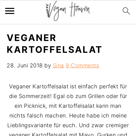
Skip
Skip
Skip
VEGANER
to
to
to
KARTOFFELSALAT
primary
main
primary
navigation
content
sidebar
28. Juni 2018
by
Sina
9 Comments
Veganer Kartoffelsalat ist einfach perfekt für
die Sommerzeit! Egal ob zum Grillen oder für
ein Picknick, mit Kartoffelsalat kann man
nichts falsch machen. Heute habe ich meine
Lieblingsvariante für euch. Und zwar cremiger
veganer Kartoffelsalat mit Mayo, Gurken und