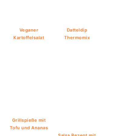
Veganer
Datteldip
Kartoffelsalat
Thermomix
Grillspieße mit
Tofu und Ananas
Salsa Rezept mit