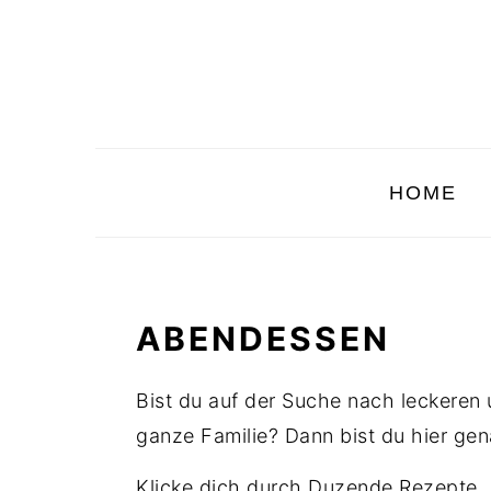
Skip
Skip
Skip
to
to
to
primary
main
primary
navigation
content
sidebar
HOME
ABENDESSEN
Bist du auf der Suche nach leckeren
ganze Familie? Dann bist du hier gen
Klicke dich durch Duzende Rezepte, 