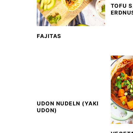
TOFU S
ERDNU
FAJITAS
UDON NUDELN (YAKI
UDON)