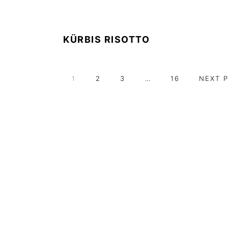
KÜRBIS RISOTTO
PAGE
PAGE
PAGE
Interim
PAGE
GO
1
2
3
…
16
NEXT 
pages
TO
omitted