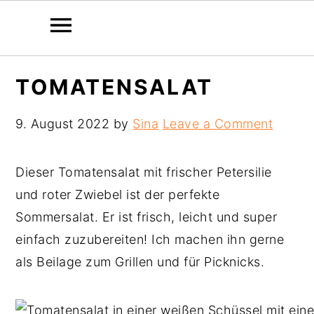
Skip
Skip
Skip
TOMATENSALAT
to
to
to
primary
main
primary
9. August 2022
by
Sina
Leave a Comment
navigation
content
sidebar
Dieser Tomatensalat mit frischer Petersilie
und roter Zwiebel ist der perfekte
Sommersalat. Er ist frisch, leicht und super
einfach zuzubereiten! Ich machen ihn gerne
als Beilage zum Grillen und für Picknicks.