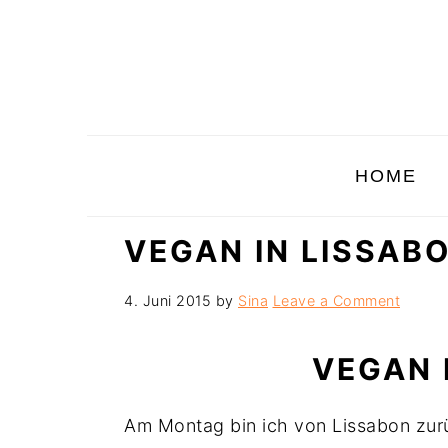
Skip
Skip
Skip
to
to
to
primary
main
primary
navigation
content
sidebar
HOME
VEGAN IN LISSAB
4. Juni 2015
by
Sina
Leave a Comment
VEGAN 
Am Montag bin ich von Lissabon zur