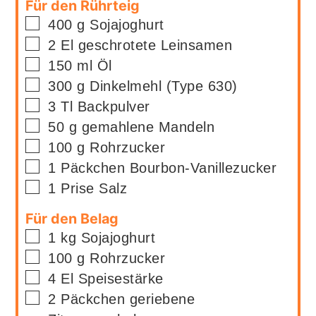
Für den Rührteig
▢
400
g
Sojajoghurt
▢
2
El
geschrotete Leinsamen
▢
150
ml
Öl
▢
300
g
Dinkelmehl (Type 630)
▢
3
Tl
Backpulver
▢
50
g
gemahlene Mandeln
▢
100
g
Rohrzucker
▢
1
Päckchen
Bourbon-Vanillezucker
▢
1
Prise
Salz
Für den Belag
▢
1
kg
Sojajoghurt
▢
100
g
Rohrzucker
▢
4
El
Speisestärke
▢
2
Päckchen
geriebene