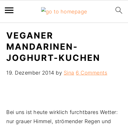
Skip
Skip
Skip
VEGANER
to
to
to
MANDARINEN-
primary
main
primary
navigation
content
sidebar
JOGHURT-KUCHEN
19. Dezember 2014
by
Sina
6 Comments
Bei uns ist heute wirklich furchtbares Wetter:
nur grauer Himmel, strömender Regen und