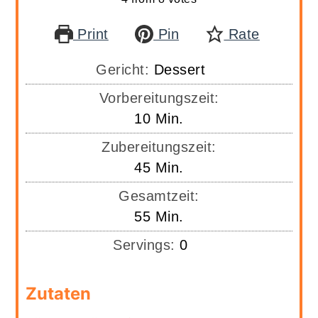
Print
Pin
Rate
Gericht:
Dessert
Vorbereitungszeit:
Minuten
10
Min.
Zubereitungszeit:
Minuten
45
Min.
Gesamtzeit:
Minuten
55
Min.
Servings:
0
Zutaten