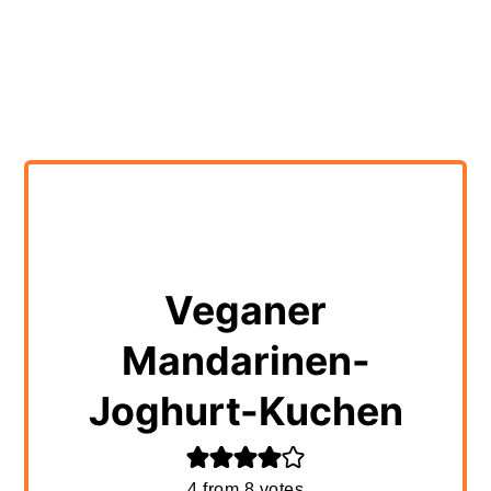
Veganer
Mandarinen-
Joghurt-Kuchen
4
from
8
votes