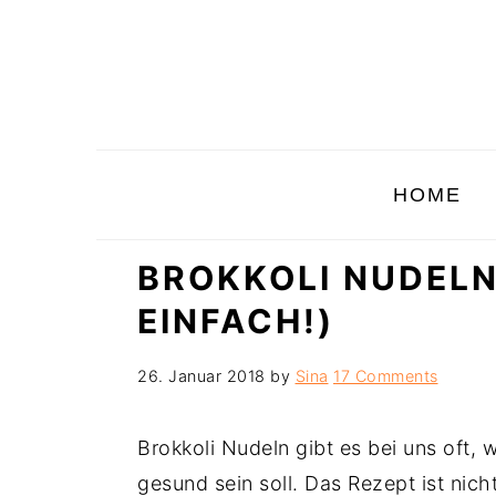
Skip
Skip
Skip
to
to
to
primary
main
primary
navigation
content
sidebar
HOME
BROKKOLI NUDELN
EINFACH!)
26. Januar 2018
by
Sina
17 Comments
Brokkoli Nudeln gibt es bei uns oft,
gesund sein soll. Das Rezept ist nich