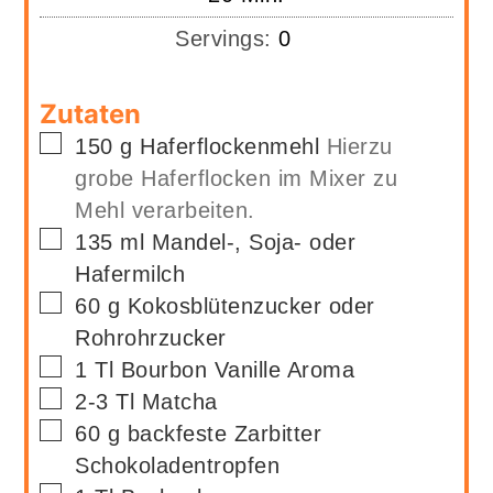
Servings:
0
Zutaten
▢
150
g
Haferflockenmehl
Hierzu
grobe Haferflocken im Mixer zu
Mehl verarbeiten.
▢
135
ml
Mandel-, Soja- oder
Hafermilch
▢
60
g
Kokosblütenzucker oder
Rohrohrzucker
▢
1
Tl
Bourbon Vanille Aroma
▢
2-3
Tl
Matcha
▢
60
g
backfeste Zarbitter
Schokoladentropfen