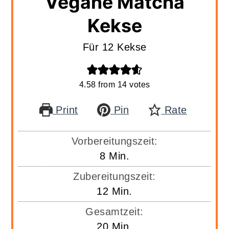
Vegane Matcha
Kekse
Für 12 Kekse
4.58
from
14
votes
Print
Pin
Rate
Vorbereitungszeit:
Minuten
8
Min.
Zubereitungszeit:
Minuten
12
Min.
Gesamtzeit:
Minuten
20
Min.