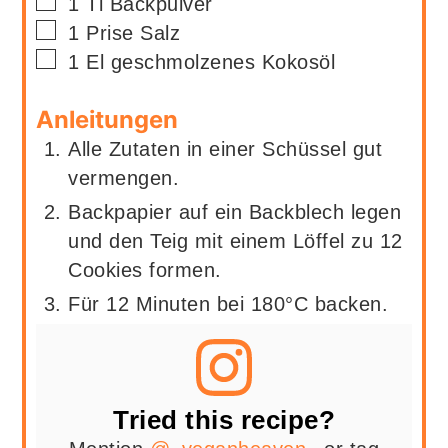
▢
1
Tl
Backpulver
▢
1
Prise
Salz
▢
1
El
geschmolzenes Kokosöl
Anleitungen
Alle Zutaten in einer Schüssel gut
vermengen.
Backpapier auf ein Backblech legen
und den Teig mit einem Löffel zu 12
Cookies formen.
Für 12 Minuten bei 180°C backen.
Tried this recipe?