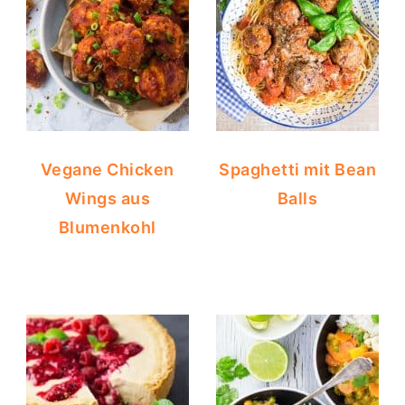
Vegane Chicken
Spaghetti mit Bean
Wings aus
Balls
Blumenkohl