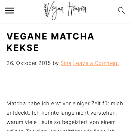
Skip
Skip
Skip
VEGANE MATCHA
to
to
to
KEKSE
primary
main
primary
navigation
content
sidebar
26. Oktober 2015
by
Sina
Leave a Comment
Matcha habe ich erst vor einiger Zeit für mich
entdeckt. Ich konnte lange nicht verstehen,
warum viele Leute so begeistert von einem