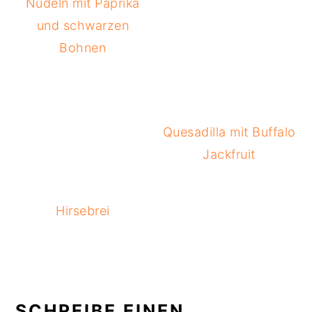
Nudeln mit Paprika
und schwarzen
Bohnen
Quesadilla mit Buffalo
Jackfruit
Hirsebrei
READER
INTERACTIONS
SCHREIBE EINEN