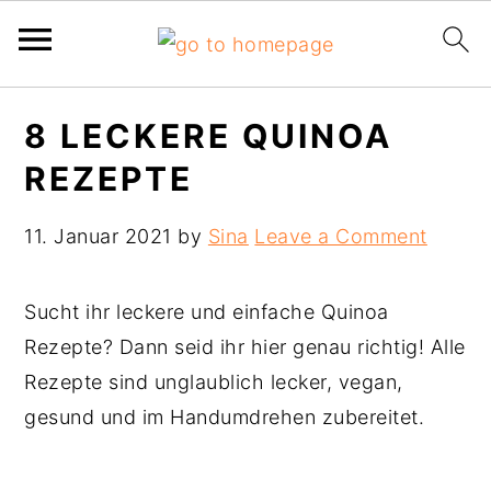
Skip
Skip
Skip
8 LECKERE QUINOA
to
to
to
REZEPTE
primary
main
primary
navigation
content
sidebar
11. Januar 2021
by
Sina
Leave a Comment
Sucht ihr leckere und einfache Quinoa
Rezepte? Dann seid ihr hier genau richtig! Alle
Rezepte sind unglaublich lecker, vegan,
gesund und im Handumdrehen zubereitet.