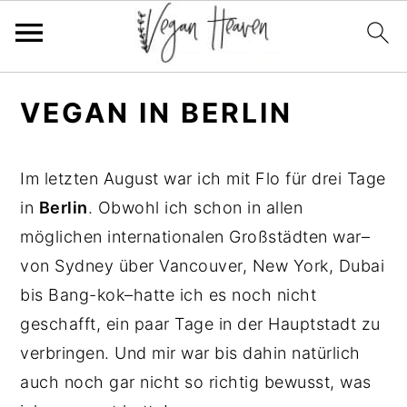
Skip
Skip
Skip
VEGAN IN BERLIN
to
to
to
primary
main
primary
navigation
content
sidebar
Im letzten August war ich mit Flo für drei Tage
in
Berlin
. Obwohl ich schon in allen
möglichen internationalen Großstädten war–
von Sydney über Vancouver, New York, Dubai
bis Bang-kok–hatte ich es noch nicht
geschafft, ein paar Tage in der Hauptstadt zu
verbringen. Und mir war bis dahin natürlich
auch noch gar nicht so richtig bewusst, was