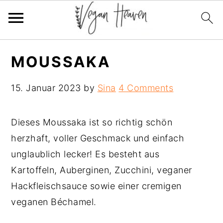
Skip
Skip
Skip
MOUSSAKA
to
to
to
primary
main
primary
15. Januar 2023
by
Sina
4 Comments
navigation
content
sidebar
Dieses Moussaka ist so richtig schön
herzhaft, voller Geschmack und einfach
unglaublich lecker! Es besteht aus
Kartoffeln, Auberginen, Zucchini, veganer
Hackfleischsauce sowie einer cremigen
veganen Béchamel.