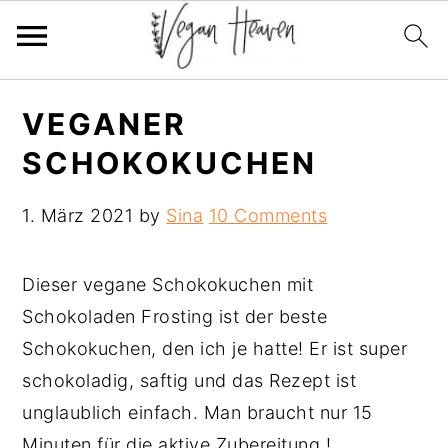
Skip
Skip
Skip
VEGANER
to
to
to
SCHOKOKUCHEN
primary
main
primary
navigation
content
sidebar
1. März 2021
by
Sina
10 Comments
Dieser vegane Schokokuchen mit
Schokoladen Frosting ist der beste
Schokokuchen, den ich je hatte! Er ist super
schokoladig, saftig und das Rezept ist
unglaublich einfach. Man braucht nur 15
Minuten für die aktive Zubereitung !