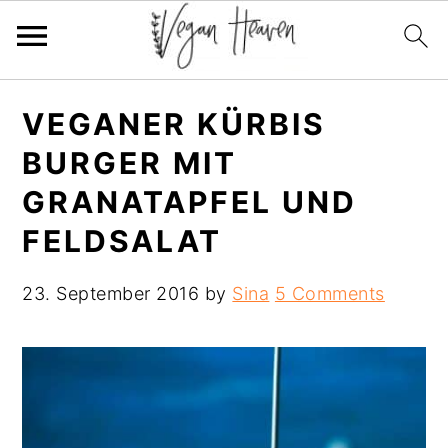
Skip
Skip
Skip
VEGANER KÜRBIS
to
to
to
BURGER MIT
primary
main
primary
navigation
content
sidebar
GRANATAPFEL UND
FELDSALAT
23. September 2016
by
Sina
5 Comments