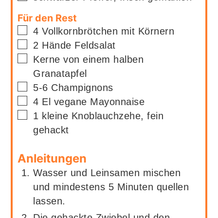
Für den Rest
▢
4
Vollkornbrötchen mit Körnern
▢
2
Hände
Feldsalat
▢
Kerne von einem halben
Granatapfel
▢
5-6
Champignons
▢
4
El
vegane Mayonnaise
▢
1
kleine Knoblauchzehe, fein
gehackt
Anleitungen
Wasser und Leinsamen mischen
und mindestens 5 Minuten quellen
lassen.
Die gehackte Zwiebel und den