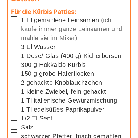
Für die Kürbis Patties:
▢
1
El
gemahlene Leinsamen
(ich
kaufe immer ganze Leinsamen und
mahle sie im Mixer)
▢
3
El
Wasser
▢
1
Dose/ Glas (400 g)
Kicherbersen
▢
300
g
Hokkaido Kürbis
▢
150
g
grobe Haferflocken
▢
2
gehackte Knoblauchzehen
▢
1
kleine Zwiebel, fein gehackt
▢
1
Tl
italienische Gewürzmischung
▢
1
Tl
edelsüßes Paprikapulver
▢
1/2
Tl
Senf
▢
Salz
▢
schwarzer Pfeffer, frisch gemahlen