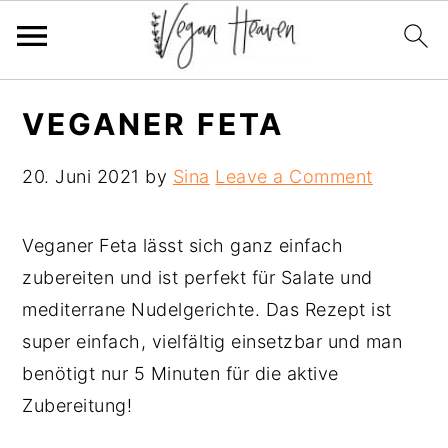
Skip
Skip
Skip
VEGANER FETA
to
to
to
primary
main
primary
20. Juni 2021
by
Sina
Leave a Comment
navigation
content
sidebar
Veganer Feta lässt sich ganz einfach
zubereiten und ist perfekt für Salate und
mediterrane Nudelgerichte. Das Rezept ist
super einfach, vielfältig einsetzbar und man
benötigt nur 5 Minuten für die aktive
Zubereitung!