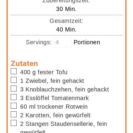
Zubereitungszeit:
Minuten
30
Min.
Gesamtzeit:
Minuten
40
Min.
Servings:
Portionen
Zutaten
▢
400
g
fester Tofu
▢
1
Zwiebel, fein gehackt
▢
3
Knoblauchzehen, fein gehackt
▢
3
Esslöffel
Tomatenmark
▢
60
ml
trockener Rotwein
▢
2
Karotten, fein gewürfelt
▢
2
Stangen
Staudensellerie, fein
gewürfelt