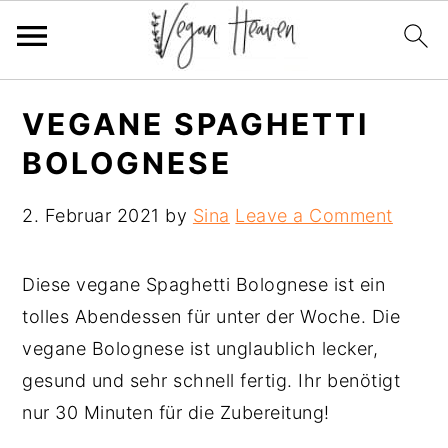
Skip
Skip
Skip
VEGANE SPAGHETTI
to
to
to
BOLOGNESE
primary
main
primary
navigation
content
sidebar
2. Februar 2021
by
Sina
Leave a Comment
Diese vegane Spaghetti Bolognese ist ein
tolles Abendessen für unter der Woche. Die
vegane Bolognese ist unglaublich lecker,
gesund und sehr schnell fertig. Ihr benötigt
nur 30 Minuten für die Zubereitung!