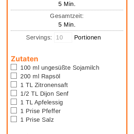
Minuten
5
Min.
Gesamtzeit:
Minuten
5
Min.
Servings:
Portionen
Zutaten
▢
100
ml
ungesüßte Sojamilch
▢
200
ml
Rapsöl
▢
1
TL
Zitronensaft
▢
1/2
TL
Dijon Senf
▢
1
TL
Apfelessig
▢
1
Prise
Pfeffer
▢
1
Prise
Salz