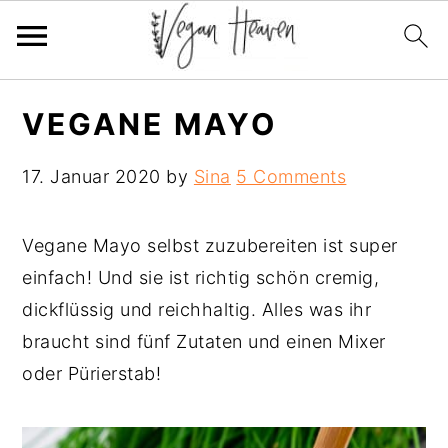
Skip
Skip
Skip
VEGANE MAYO
to
to
to
primary
main
primary
17. Januar 2020
by
Sina
5 Comments
navigation
content
sidebar
Vegane Mayo selbst zuzubereiten ist super
einfach! Und sie ist richtig schön cremig,
dickflüssig und reichhaltig. Alles was ihr
braucht sind fünf Zutaten und einen Mixer
oder Pürierstab!