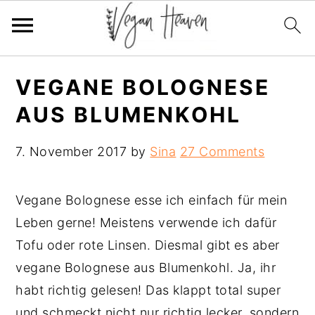
Skip
Skip
Skip
VEGANE BOLOGNESE
to
to
to
AUS BLUMENKOHL
primary
main
primary
navigation
content
sidebar
7. November 2017
by
Sina
27 Comments
Vegane Bolognese esse ich einfach für mein
Leben gerne! Meistens verwende ich dafür
Tofu oder rote Linsen. Diesmal gibt es aber
vegane Bolognese aus Blumenkohl. Ja, ihr
habt richtig gelesen! Das klappt total super
und schmeckt nicht nur richtig lecker, sondern