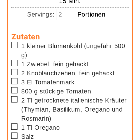
Minuten
15
Min.
Servings:
Portionen
Zutaten
▢
1
kleiner Blumenkohl (ungefähr 500
g)
▢
1
Zwiebel, fein gehackt
▢
2
Knoblauchzehen, fein gehackt
▢
3
El
Tomatenmark
▢
800
g
stückige Tomaten
▢
2
Tl
getrocknete italienische Kräuter
(Thymian, Basilikum, Oregano und
Rosmarin)
▢
1
Tl
Oregano
▢
Salz