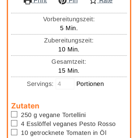
Print
Pin
Rate
Vorbereitungszeit:
Minuten
5
Min.
Zubereitungszeit:
Minuten
10
Min.
Gesamtzeit:
Minuten
15
Min.
Servings:
Portionen
Zutaten
▢
250
g
vegane Tortellini
▢
4
Esslöffel
veganes Pesto Rosso
▢
10
getrocknete Tomaten in Öl