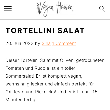
Skip
Skip
Skip
TORTELLINI SALAT
to
to
to
primary
main
primary
20. Juli 2022
by
Sina
1 Comment
navigation
content
sidebar
Dieser Tortellini Salat mit Oliven, getrockneten
Tomaten und Rucola ist ein toller
Sommersalat! Er ist komplett vegan,
wahnsinnig lecker und einfach perfekt für
Grillfeste und Picknicks! Und er ist in nur 15
Minuten fertig!