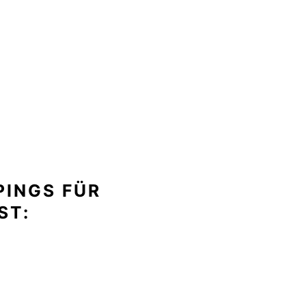
PINGS FÜR
T: