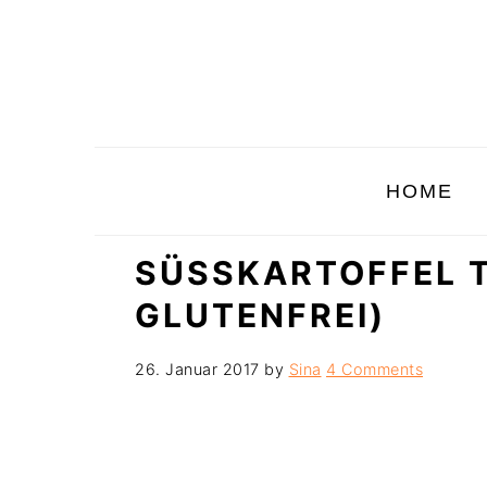
Skip
Skip
Skip
to
to
to
primary
main
primary
navigation
content
sidebar
HOME
SÜSSKARTOFFEL T
LUTENFREI)
26. Januar 2017
by
Sina
4 Comments