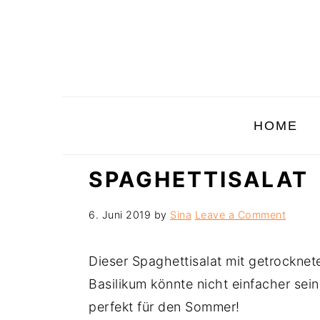
Skip
Skip
Skip
to
to
to
primary
main
primary
navigation
content
sidebar
HOME
SPAGHETTISALAT
6. Juni 2019
by
Sina
Leave a Comment
Dieser Spaghettisalat mit getrockne
Basilikum könnte nicht einfacher sein.
perfekt für den Sommer!