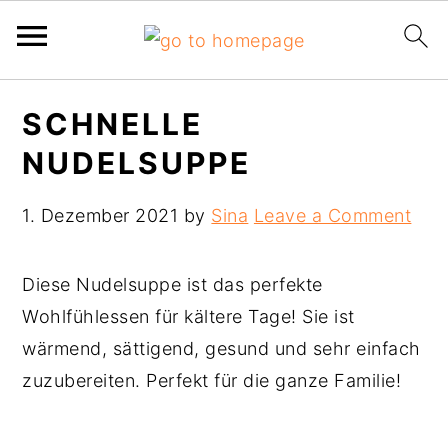
Skip
Skip
Skip
SCHNELLE
to
to
to
NUDELSUPPE
primary
main
primary
navigation
content
sidebar
1. Dezember 2021
by
Sina
Leave a Comment
Diese Nudelsuppe ist das perfekte
Wohlfühlessen für kältere Tage! Sie ist
wärmend, sättigend, gesund und sehr einfach
zuzubereiten. Perfekt für die ganze Familie!