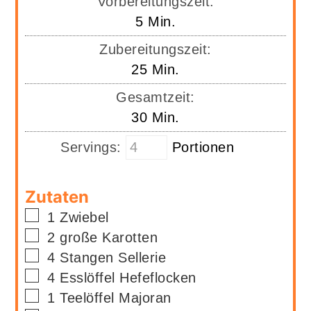
Vorbereitungszeit:
Minuten
5
Min.
Zubereitungszeit:
Minuten
25
Min.
Gesamtzeit:
Minuten
30
Min.
Servings:
Portionen
Zutaten
▢
1
Zwiebel
▢
2
große Karotten
▢
4
Stangen
Sellerie
▢
4
Esslöffel
Hefeflocken
▢
1
Teelöffel
Majoran