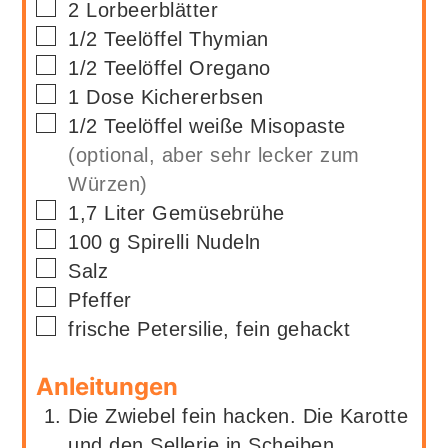
▢
2
Lorbeerblätter
▢
1/2
Teelöffel
Thymian
▢
1/2
Teelöffel
Oregano
▢
1
Dose
Kichererbsen
▢
1/2
Teelöffel
weiße Misopaste
(optional, aber sehr lecker zum
Würzen)
▢
1,7
Liter
Gemüsebrühe
▢
100
g
Spirelli Nudeln
▢
Salz
▢
Pfeffer
▢
frische Petersilie, fein gehackt
Anleitungen
Die Zwiebel fein hacken. Die Karotte
und den Sellerie in Scheiben