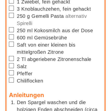
▢
1
Zwiebel, fein gehackt
▢
3
Knoblauchzehen, fein gehackt
▢
250
g
Gemelli Pasta
alternativ
Spirelli
▢
250
ml
Kokosmilch aus der Dose
▢
600
ml
Gemüsebrühe
▢
Saft von einer kleinen bis
mittelgroßen Zitrone
▢
2
Tl
abgeriebene Zitronenschale
▢
Salz
▢
Pfeffer
▢
Chiliflocken
Anleitungen
Den Spargel waschen und die
holzigen Enden abschneiden (circa