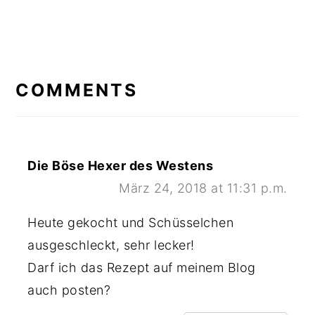
READER
INTERACTIONS
COMMENTS
Die Böse Hexer des Westens
März 24, 2018 at 11:31 p.m.
Heute gekocht und Schüsselchen
ausgeschleckt, sehr lecker!
Darf ich das Rezept auf meinem Blog
auch posten?