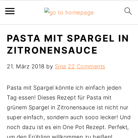
Skip
Skip
Skip
PASTA MIT SPARGEL IN
to
to
to
ZITRONENSAUCE
primary
main
primary
navigation
content
sidebar
21. März 2018
by
Sina
22 Comments
Pasta mit Spargel könnte ich einfach jeden
Tag essen! Dieses Rezept für Pasta mit
grünem Spargel in Zitronensauce ist nicht nur
super einfach, sondern auch sooo lecker! Und
noch dazu ist es ein One Pot Rezept. Perfekt,
um den Frühling willkommen zu heißen!