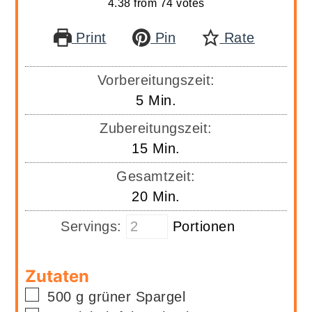
4.38
from
74
votes
Print
Pin
Rate
Vorbereitungszeit:
Minuten
5
Min.
Zubereitungszeit:
Minuten
15
Min.
Gesamtzeit:
Minuten
20
Min.
Servings:
Portionen
Zutaten
▢
500
g
grüner Spargel