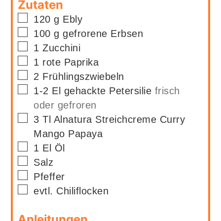
Zutaten
▢
120
g
Ebly
▢
100
g
gefrorene Erbsen
▢
1
Zucchini
▢
1
rote
Paprika
▢
2
Frühlingszwiebeln
▢
1-2
El
gehackte Petersilie
frisch
oder gefroren
▢
3
Tl
Alnatura Streichcreme Curry
Mango Papaya
▢
1
El
Öl
▢
Salz
▢
Pfeffer
▢
evtl. Chiliflocken
Anleitungen