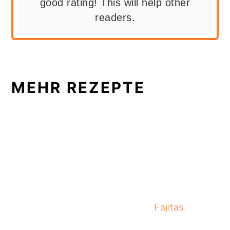
good rating! This will help other
readers.
MEHR REZEPTE
Fajitas