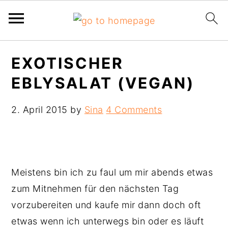
Skip
Skip
Skip
EXOTISCHER
to
to
to
EBLYSALAT (VEGAN)
primary
main
primary
navigation
content
sidebar
2. April 2015
by
Sina
4 Comments
Meistens bin ich zu faul um mir abends etwas
zum Mitnehmen für den nächsten Tag
vorzubereiten und kaufe mir dann doch oft
etwas wenn ich unterwegs bin oder es läuft