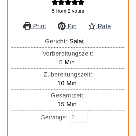
5
from
2
votes
Print
Pin
Rate
Gericht:
Salat
Vorbereitungszeit:
Minuten
5
Min.
Zubereitungszeit:
Minuten
10
Min.
Gesamtzeit:
Minuten
15
Min.
Servings: