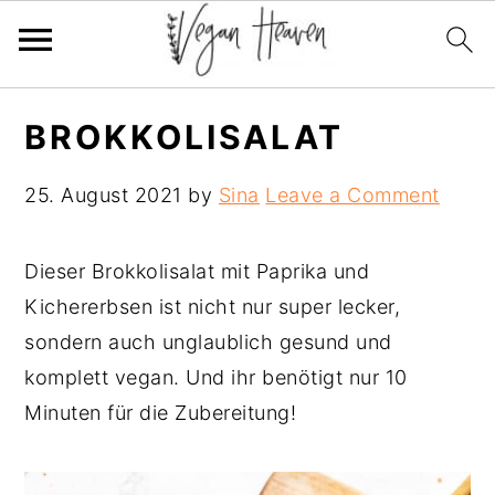
Skip
Skip
Skip
BROKKOLISALAT
to
to
to
primary
main
primary
25. August 2021
by
Sina
Leave a Comment
navigation
content
sidebar
Dieser Brokkolisalat mit Paprika und
Kichererbsen ist nicht nur super lecker,
sondern auch unglaublich gesund und
komplett vegan. Und ihr benötigt nur 10
Minuten für die Zubereitung!