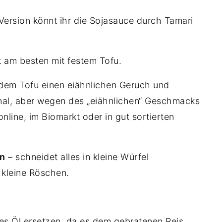
 Version könnt ihr die Sojasauce durch Tamari
t am besten mit festem Tofu.
 dem Tofu einen eiähnlichen Geruch und
onal, aber wegen des „eiähnlichen“ Geschmacks
online, im Biomarkt oder in gut sortierten
en
– schneidet alles in kleine Würfel
 kleine Röschen.
es Öl ersetzen, da es dem gebratenen Reis