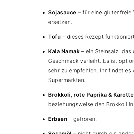
Sojasauce
– für eine glutenfreie
ersetzen.
Tofu
– dieses Rezept funktionier
Kala Namak
– ein Steinsalz, das
Geschmack verleiht. Es ist opti
sehr zu empfehlen. Ihr findet es 
Supermärkten.
Brokkoli, rote Paprika & Karott
beziehungsweise den Brokkoli in
Erbsen
- gefroren.
Sesamöl
– nicht durch ein ander