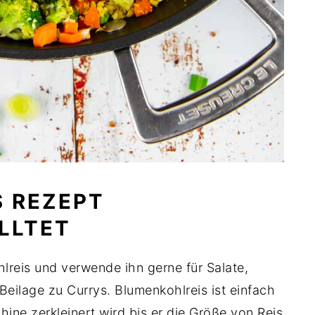
S REZEPT
OLLTET
lreis und verwende ihn gerne für Salate,
 Beilage zu Currys. Blumenkohlreis ist einfach
ine zerkleinert wird bis er die Größe von Reis