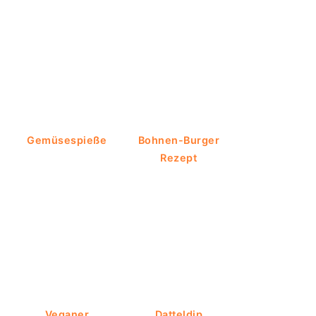
Gemüsespieße
Bohnen-Burger
Rezept
Veganer
Datteldip