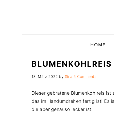
Skip
Skip
Skip
to
to
to
primary
main
primary
navigation
content
sidebar
HOME
BLUMENKOHLREIS
18. März 2022
by
Sina
5 Comments
Dieser gebratene Blumenkohlreis ist
das im Handumdrehen fertig ist! Es i
die aber genauso lecker ist.