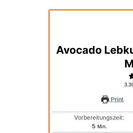
Avocado Lebk
M
3.3
Print
Vorbereitungszeit:
Minuten
5
Min.