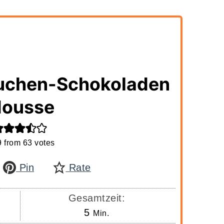
uchen-Schokoladen
ousse
9
from
63
votes
Pin
Rate
Gesamtzeit:
Minuten
5
Min.