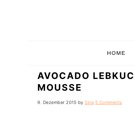
Skip
Skip
Skip
to
to
to
primary
main
primary
navigation
content
sidebar
HOME
AVOCADO LEBKU
MOUSSE
9. Dezember 2015
by
Sina
5 Comments