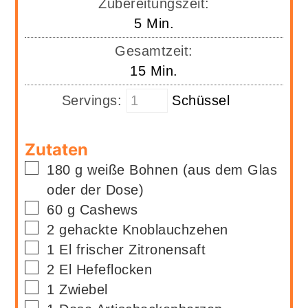
Zubereitungszeit:
Minuten
5
Min.
Gesamtzeit:
Minuten
15
Min.
Servings:
Schüssel
Zutaten
▢
180
g
weiße Bohnen (aus dem Glas
oder der Dose)
▢
60
g
Cashews
▢
2
gehackte Knoblauchzehen
▢
1
El
frischer Zitronensaft
▢
2
El
Hefeflocken
▢
1
Zwiebel
▢