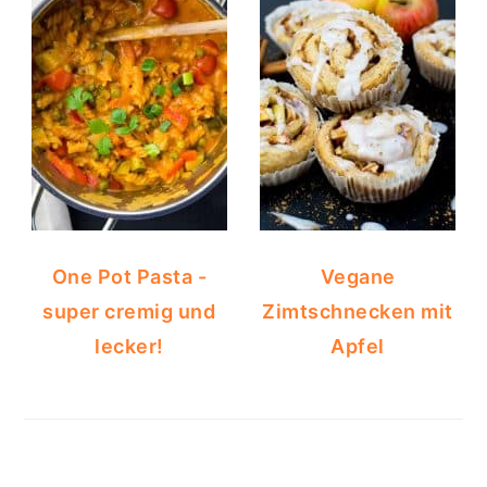
One Pot Pasta -
Vegane
super cremig und
Zimtschnecken mit
lecker!
Apfel