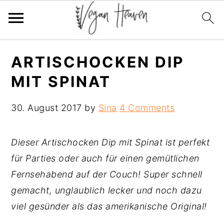
Skip
Skip
Skip
ARTISCHOCKEN DIP
to
to
to
MIT SPINAT
primary
main
primary
navigation
content
sidebar
30. August 2017
by
Sina
4 Comments
Dieser Artischocken Dip mit Spinat ist perfekt
für Parties oder auch für einen gemütlichen
Fernsehabend auf der Couch! Super schnell
gemacht, unglaublich lecker und noch dazu
viel gesünder als das amerikanische Original!