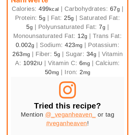
Calories:
499
|
Carbohydrates:
67
|
kcal
g
Protein:
5
|
Fat:
25
|
Saturated Fat:
g
g
5
|
Polyunsaturated Fat:
7
|
g
g
Monounsaturated Fat:
12
|
Trans Fat:
g
0.002
|
Sodium:
423
|
Potassium:
g
mg
263
|
Fiber:
5
|
Sugar:
34
|
Vitamin
mg
g
g
A:
1092
|
Vitamin C:
6
|
Calcium:
IU
mg
50
|
Iron:
2
mg
mg
Tried this recipe?
Mention
@_veganheaven_
or tag
#veganheaven
!