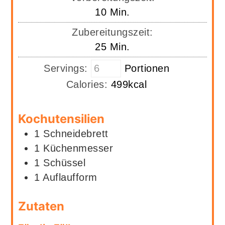
Minuten
10
Min.
Zubereitungszeit:
Minuten
25
Min.
Servings:
Portionen
Calories:
499
kcal
Kochutensilien
1 Schneidebrett
1 Küchenmesser
1 Schüssel
1 Auflaufform
Zutaten