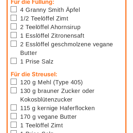
Für die Füllung:
▢
4
Granny Smith Äpfel
▢
1/2
Teelöffel
Zimt
▢
2
Teelöffel
Ahornsirup
▢
1
Esslöffel
Zitronensaft
▢
2
Esslöffel
geschmolzene vegane
Butter
▢
1
Prise
Salz
Für die Streusel:
▢
120
g
Mehl (Type 405)
▢
130
g
brauner Zucker oder
Kokosblütenzucker
▢
115
g
kernige Haferflocken
▢
170
g
vegane Butter
▢
1
Teelöffel
Zimt