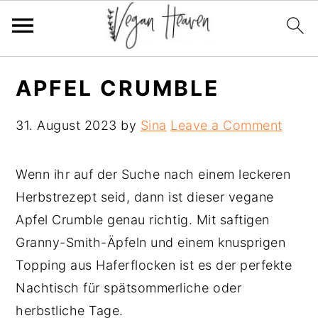
Skip
Skip
Skip
APFEL CRUMBLE
to
to
to
primary
main
primary
31. August 2023
by
Sina
Leave a Comment
navigation
content
sidebar
Wenn ihr auf der Suche nach einem leckeren
Herbstrezept seid, dann ist dieser vegane
Apfel Crumble genau richtig. Mit saftigen
Granny-Smith-Äpfeln und einem knusprigen
Topping aus Haferflocken ist es der perfekte
Nachtisch für spätsommerliche oder
herbstliche Tage.